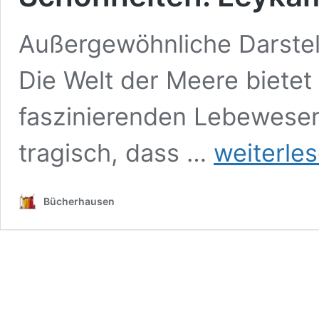
Außergewöhnliche Darstell
Die Welt der Meere bietet
faszinierenden Lebewesen.
Michael
tragisch, dass …
weiterle
Stavarič
&
Michèle
Bücherhausen
Ganser:
Faszination
Qualle
–
Geheimnisvolle
Schönheiten.
Leykam,
Graz/Wien/Berlin