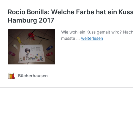
Rocio Bonilla: Welche Farbe hat ein K
Hamburg 2017
Wie wohl ein Kuss gemalt wird? Nac
Rocio
musste …
weiterlesen
Bonilla:
Welche
Farbe
hat
ein
Kuss?
Bücherhausen
Jumbo
Neue
Medien
und
Verlag
GmbH,
Hamburg
2017