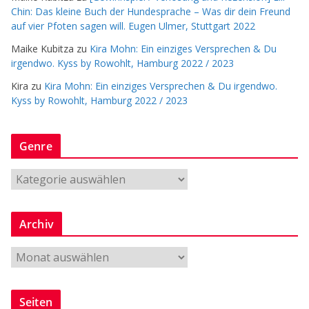
Chin: Das kleine Buch der Hundesprache – Was dir dein Freund
auf vier Pfoten sagen will. Eugen Ulmer, Stuttgart 2022
Maike Kubitza
zu
Kira Mohn: Ein einziges Versprechen & Du
irgendwo. Kyss by Rowohlt, Hamburg 2022 / 2023
Kira
zu
Kira Mohn: Ein einziges Versprechen & Du irgendwo.
Kyss by Rowohlt, Hamburg 2022 / 2023
Genre
G
e
n
Archiv
r
e
A
r
c
Seiten
h