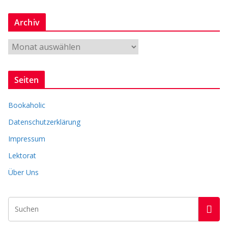
e
n
Archiv
r
e
A
r
c
Seiten
h
i
Bookaholic
v
Datenschutzerklärung
Impressum
Lektorat
Über Uns