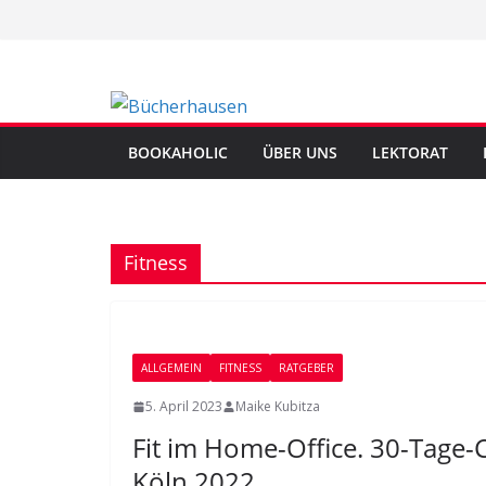
Zum
Inhalt
springen
BOOKAHOLIC
ÜBER UNS
LEKTORAT
Fitness
ALLGEMEIN
FITNESS
RATGEBER
5. April 2023
Maike Kubitza
Fit im Home-Office. 30-Tage
Köln 2022