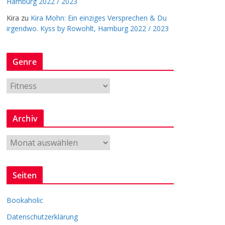
Hamburg 2022 / 2023
Kira
zu
Kira Mohn: Ein einziges Versprechen & Du
irgendwo. Kyss by Rowohlt, Hamburg 2022 / 2023
Genre
G
e
n
Archiv
r
e
A
r
c
Seiten
h
i
Bookaholic
v
Datenschutzerklärung