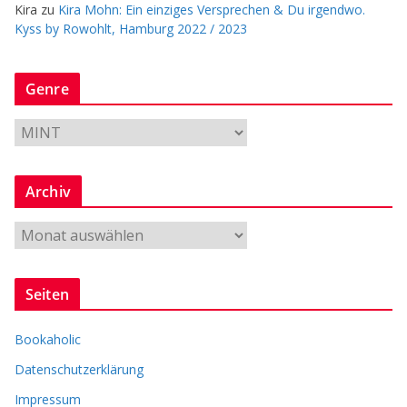
Kira
zu
Kira Mohn: Ein einziges Versprechen & Du irgendwo.
Kyss by Rowohlt, Hamburg 2022 / 2023
Genre
G
e
n
Archiv
r
e
A
r
c
Seiten
h
i
Bookaholic
v
Datenschutzerklärung
Impressum