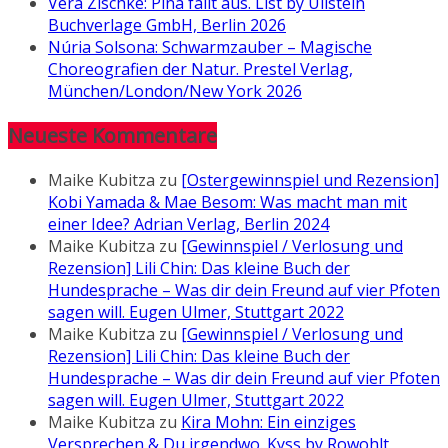
Vera Zischke: Pina fällt aus. List by Ullstein
Buchverlage GmbH, Berlin 2026
Núria Solsona: Schwarmzauber – Magische
Choreografien der Natur. Prestel Verlag,
München/London/New York 2026
Neueste Kommentare
Maike Kubitza
zu
[Ostergewinnspiel und Rezension]
Kobi Yamada & Mae Besom: Was macht man mit
einer Idee? Adrian Verlag, Berlin 2024
Maike Kubitza
zu
[Gewinnspiel / Verlosung und
Rezension] Lili Chin: Das kleine Buch der
Hundesprache – Was dir dein Freund auf vier Pfoten
sagen will. Eugen Ulmer, Stuttgart 2022
Maike Kubitza
zu
[Gewinnspiel / Verlosung und
Rezension] Lili Chin: Das kleine Buch der
Hundesprache – Was dir dein Freund auf vier Pfoten
sagen will. Eugen Ulmer, Stuttgart 2022
Maike Kubitza
zu
Kira Mohn: Ein einziges
Versprechen & Du irgendwo. Kyss by Rowohlt,