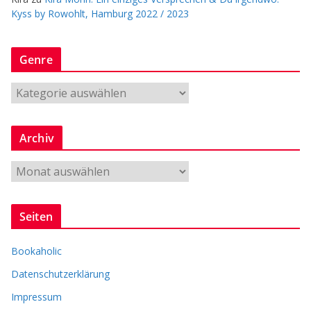
Kyss by Rowohlt, Hamburg 2022 / 2023
Genre
G
e
n
Archiv
r
e
A
r
c
Seiten
h
i
Bookaholic
v
Datenschutzerklärung
Impressum