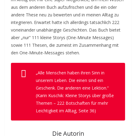
aus dem anderen Buch aufzufrischen und die ein oder
andere These neu zu bewerten und in meinen Alltag zu
integrieren. Erwartet hatte ich allerdings tatsächlich 222
voneinander unabhängige Geschichten. Das Buch bietet
aber „nur“ 111 kleine Storys (One-Minute Messages)
sowie 111 Thesen, die zumeist im Zusammenhang mit
den One-Minute-Messages stehen.
„Alle Menschen haben ihren Sinn in
unserem Leben. Die einen sind ein
Geschenk. Die anderen eine Lektion.“
(Karin Kuschik:
Kleine Storys über große
Themen – 222 Botschaften für mehr
Leichtigkeit im Alltag
, Seite 36)
Die Autorin