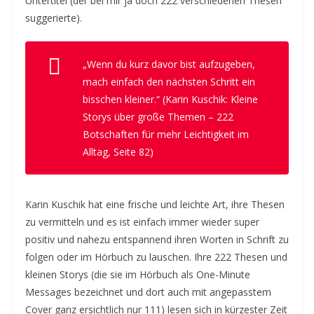
Untertitel (der bei mir ja doch 222 verschiedenen Thesen
suggerierte).
„Wenn du kurz davor bist aufzugeben,
mach einfach den nächsten Schritt ein
bisschen kleiner.“ (Karin Kuschik:
Kleine
Storys über große Themen – 222
Botschaften für mehr Leichtigkeit im
Alltag
, Seite 82)
Karin Kuschik hat eine frische und leichte Art, ihre Thesen
zu vermitteln und es ist einfach immer wieder super
positiv und nahezu entspannend ihren Worten in Schrift zu
folgen oder im Hörbuch zu lauschen. Ihre 222 Thesen und
kleinen Storys (die sie im Hörbuch als One-Minute
Messages bezeichnet und dort auch mit angepasstem
Cover ganz ersichtlich nur 111) lesen sich in kürzester Zeit