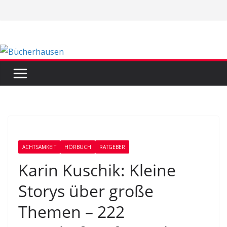
Zum
Inhalt
springen
ACHTSAMKEIT
HÖRBUCH
RATGEBER
Karin Kuschik: Kleine
Storys über große
Themen – 222