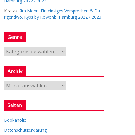
Hamburg 2022 / 2023
Kira
zu
Kira Mohn: Ein einziges Versprechen & Du
irgendwo. Kyss by Rowohlt, Hamburg 2022 / 2023
Genre
G
e
n
Archiv
r
e
A
r
c
Seiten
h
i
Bookaholic
v
Datenschutzerklärung