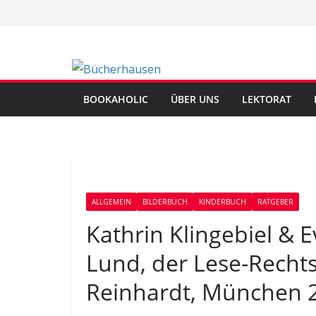
Zum
Inhalt
springen
BOOKAHOLIC
ÜBER UNS
LEKTORAT
ALLGEMEIN
BILDERBUCH
KINDERBUCH
RATGEBER
Kathrin Klingebiel & 
Lund, der Lese-Recht
Reinhardt, München 