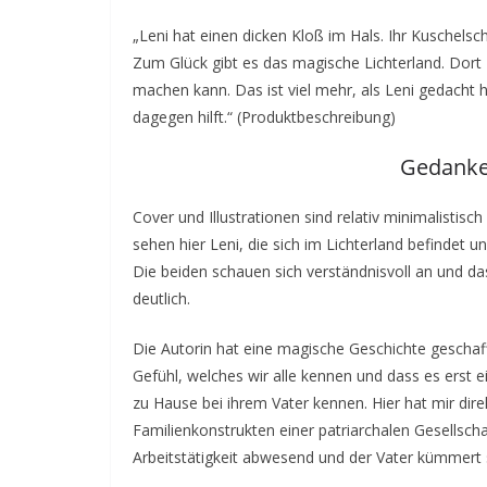
„Leni hat einen dicken Kloß im Hals. Ihr Kuschels
Zum Glück gibt es das magische Lichterland. Dort z
machen kann. Das ist viel mehr, als Leni gedacht ha
dagegen hilft.“ (Produktbeschreibung)
Gedanke
Cover und Illustrationen sind relativ minimalistis
sehen hier Leni, die sich im Lichterland befindet 
Die beiden schauen sich verständnisvoll an und d
deutlich.
Die Autorin hat eine magische Geschichte gescha
Gefühl, welches wir alle kennen und dass es erst ei
zu Hause bei ihrem Vater kennen. Hier hat mir dire
Familienkonstrukten einer patriarchalen Gesellschaf
Arbeitstätigkeit abwesend und der Vater kümmert s