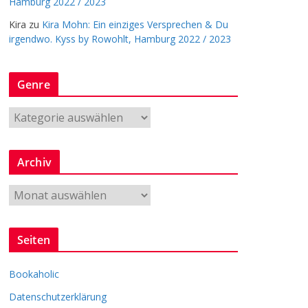
Hamburg 2022 / 2023
Kira
zu
Kira Mohn: Ein einziges Versprechen & Du
irgendwo. Kyss by Rowohlt, Hamburg 2022 / 2023
Genre
G
e
n
Archiv
r
e
A
r
c
Seiten
h
i
Bookaholic
v
Datenschutzerklärung