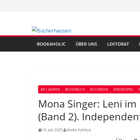
Zum
Inhalt
springen
BOOKAHOLIC
ÜBER UNS
LEKTORAT
AB 3 JAHREN
BILDERBUCH
BUCHREIHE
KINDERSPIEL
Mona Singer: Leni im L
(Band 2). Independent
16. Juli 2025
Maike Kubitza