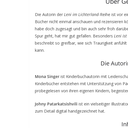
Über Ge
Die Autorin der
Leni im Lichterland
-Reihe ist vor 
Bücher nicht einmal anschauen und rezensieren könn
habe doch zugesagt und bin auch sehr froh darüber
Spur geht, hat mir gut gefallen. Besonders
Leni ist
beschreibt so greifbar, wie sich Traurigkeit anfüh
kann.
Die Autori
Mona Singer
ist Kinderbuchautorin mit Leidensch
Kinderbücher entstehen mit Unterstützung von Päd
probegelesen von ihren eigenen Kindern, begeister
Johny Patarkatsishvili
ist ein vielseitiger Illustra
zum Detail digital handgezeichnet hat.
In