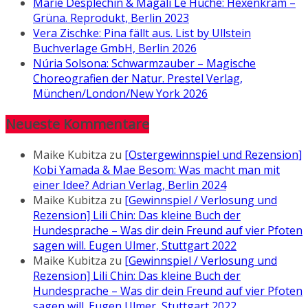
Marie Desplechin & Magali Le Huche: Hexenkram –
Grüna. Reprodukt, Berlin 2023
Vera Zischke: Pina fällt aus. List by Ullstein
Buchverlage GmbH, Berlin 2026
Núria Solsona: Schwarmzauber – Magische
Choreografien der Natur. Prestel Verlag,
München/London/New York 2026
Neueste Kommentare
Maike Kubitza
zu
[Ostergewinnspiel und Rezension]
Kobi Yamada & Mae Besom: Was macht man mit
einer Idee? Adrian Verlag, Berlin 2024
Maike Kubitza
zu
[Gewinnspiel / Verlosung und
Rezension] Lili Chin: Das kleine Buch der
Hundesprache – Was dir dein Freund auf vier Pfoten
sagen will. Eugen Ulmer, Stuttgart 2022
Maike Kubitza
zu
[Gewinnspiel / Verlosung und
Rezension] Lili Chin: Das kleine Buch der
Hundesprache – Was dir dein Freund auf vier Pfoten
sagen will. Eugen Ulmer, Stuttgart 2022