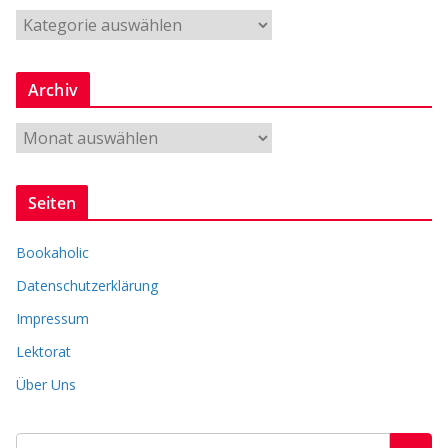
G
e
n
Archiv
r
e
A
r
c
Seiten
h
i
Bookaholic
v
Datenschutzerklärung
Impressum
Lektorat
Über Uns