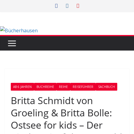
Zum
Inhalt
springen
AB 6 JAHREN
BUCHREIHE
REIHE
REISEFÜHRER
SACHBUCH
Britta Schmidt von
Groeling & Britta Bolle:
Ostsee for kids – Der