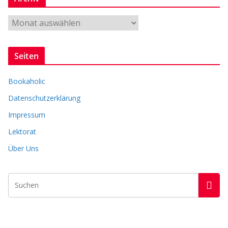
r
e
A
r
c
Seiten
h
i
Bookaholic
v
Datenschutzerklärung
Impressum
Lektorat
Über Uns