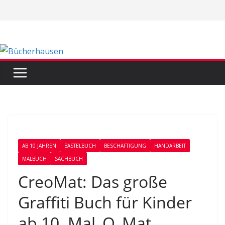
Zum
Inhalt
springen
AB 10 JAHREN
BASTELBUCH
BESCHÄFTIGUNG
HANDARBEIT
MALBUCH
SACHBUCH
CreoMat: Das große
Graffiti Buch für Kinder
ab 10. Mal_O_Mat