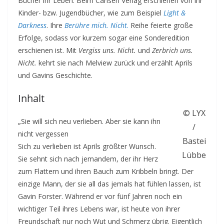
Bücher ihr Leben. Beim Carlsen Verlag erschienen von ihr
Kinder- bzw. Jugendbücher, wie zum Beispiel
Light &
Darkness
. Ihre
Berühre mich. Nicht
.
Reihe feierte große
Erfolge, sodass vor kurzem sogar eine Sonderedition
erschienen ist. Mit
Vergiss uns. Nicht.
und
Zerbrich uns.
Nicht.
kehrt sie nach Melview zurück und erzählt Aprils
und Gavins Geschichte.
Inhalt
© LYX
„Sie will sich neu verlieben. Aber sie kann ihn
/
nicht vergessen
Bastei
Sich zu verlieben ist Aprils größter Wunsch.
Lübbe
Sie sehnt sich nach jemandem, der ihr Herz
zum Flattern und ihren Bauch zum Kribbeln bringt. Der
einzige Mann, der sie all das jemals hat fühlen lassen, ist
Gavin Forster. Während er vor fünf Jahren noch ein
wichtiger Teil ihres Lebens war, ist heute von ihrer
Freundschaft nur noch Wut und Schmerz übrig. Eigentlich