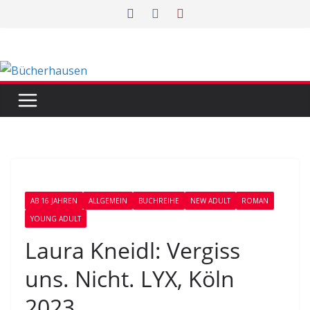
Zum
Inhalt
springen
AB 16 JAHREN
ALLGEMEIN
BUCHREIHE
NEW ADULT
ROMAN
YOUNG ADULT
Laura Kneidl: Vergiss
uns. Nicht. LYX, Köln
2023