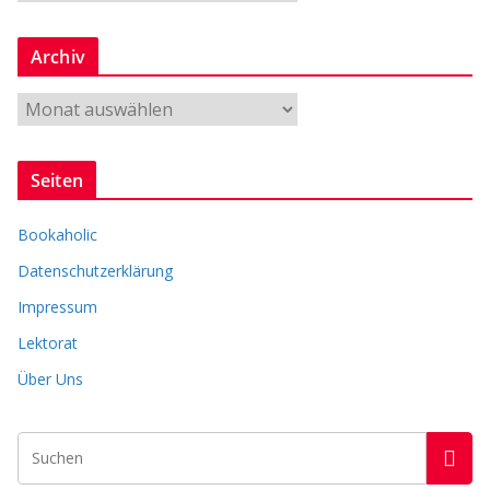
e
n
Archiv
r
e
A
r
c
Seiten
h
i
Bookaholic
v
Datenschutzerklärung
Impressum
Lektorat
Über Uns