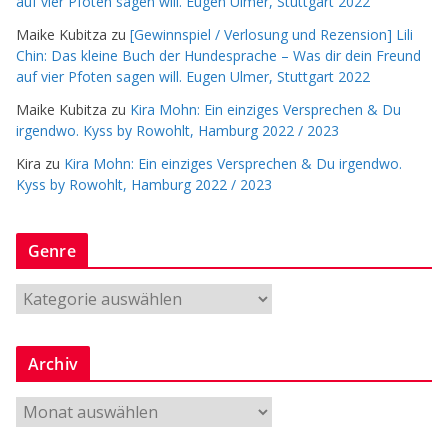
auf vier Pfoten sagen will. Eugen Ulmer, Stuttgart 2022
Maike Kubitza
zu
[Gewinnspiel / Verlosung und Rezension] Lili
Chin: Das kleine Buch der Hundesprache – Was dir dein Freund
auf vier Pfoten sagen will. Eugen Ulmer, Stuttgart 2022
Maike Kubitza
zu
Kira Mohn: Ein einziges Versprechen & Du
irgendwo. Kyss by Rowohlt, Hamburg 2022 / 2023
Kira
zu
Kira Mohn: Ein einziges Versprechen & Du irgendwo.
Kyss by Rowohlt, Hamburg 2022 / 2023
Genre
G
e
n
Archiv
r
e
A
r