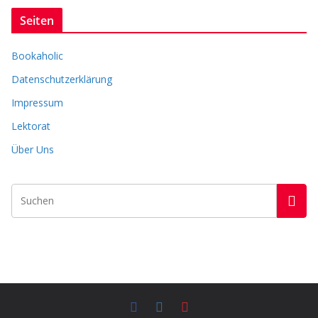
c
Seiten
h
i
Bookaholic
v
Datenschutzerklärung
Impressum
Lektorat
Über Uns