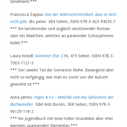
Sandmann
.***
Francesca Zappia:
Von der Wahrscheinlichkeit, dass es dich
nicht gibt
. dtv junior. 384 Seiten, ISBN 978-3-423-
7
4035-7
*** Ein berührender und zugleich verstörender Roman
über ein Mädchen, welches an paranoider Schizophrenie
leidet.***
Laura Kneidl:
Someone Else.
LYX, 415 Seiten. ISBN 978-3-
7363-1121-3
*** Der zweite Teil der Someone Reihe. Bewegend aber
nicht so tiefgängig, wie man es sonst von der Autorin
gewohnt ist.***
Anna James:
Pages & Co – Matilda und das Geheimnis der
Buchwandler.
Edel Kids Books, 368 Seiten, ISBN 978-3-
96129-118-2
*** Ein Jugendbuch mit einer tollen Grundidee aber eher
wenigen spannenden Elementen.***