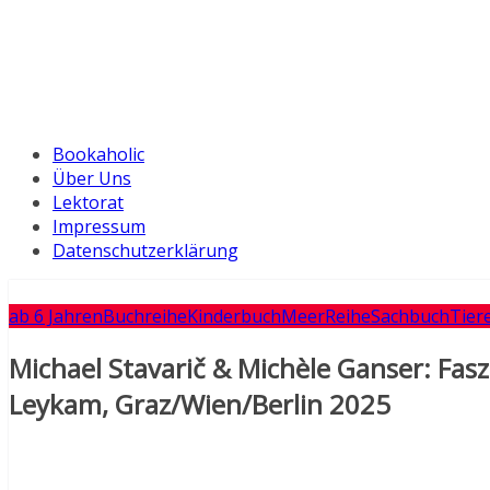
Bookaholic
Über Uns
Lektorat
Impressum
Datenschutzerklärung
ab 6 Jahren
Buchreihe
Kinderbuch
Meer
Reihe
Sachbuch
Tier
Michael Stavarič & Michèle Ganser: Fasz
Leykam, Graz/Wien/Berlin 2025