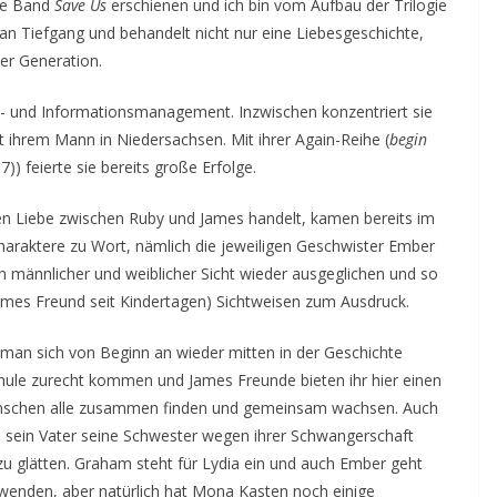
ale Band
Save Us
erschienen und ich bin vom Aufbau der Trilogie
 an Tiefgang und behandelt nicht nur eine Liebesgeschichte,
er Generation.
s- und Informationsmanagement. Inzwischen konzentriert sie
mit ihrem Mann in Niedersachsen. Mit ihrer Again-Reihe (
begin
7)) feierte sie bereits große Erfolge.
 Liebe zwischen Ruby und James handelt, kamen bereits im
araktere zu Wort, nämlich die jeweiligen Geschwister Ember
en männlicher und weiblicher Sicht wieder ausgeglichen und so
ames Freund seit Kindertagen) Sichtweisen zum Ausdruck.
t man sich von Beginn an wieder mitten in der Geschichte
hule zurecht kommen und James Freunde bieten ihr hier einen
Menschen alle zusammen finden und gemeinsam wachsen. Auch
ie sein Vater seine Schwester wegen ihrer Schwangerschaft
zu glätten. Graham steht für Lydia ein und auch Ember geht
 wenden, aber natürlich hat Mona Kasten noch einige