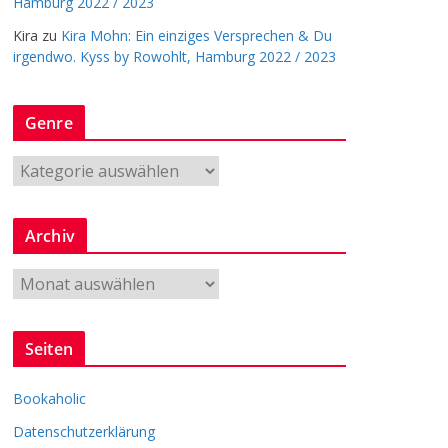
Hamburg 2022 / 2023
Kira
zu
Kira Mohn: Ein einziges Versprechen & Du
irgendwo. Kyss by Rowohlt, Hamburg 2022 / 2023
Genre
G
e
n
Archiv
r
e
A
r
c
Seiten
h
i
Bookaholic
v
Datenschutzerklärung