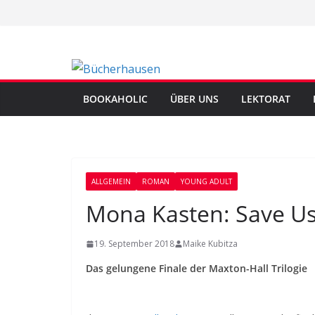
Zum
Inhalt
springen
BOOKAHOLIC
ÜBER UNS
LEKTORAT
ALLGEMEIN
ROMAN
YOUNG ADULT
Mona Kasten: Save Us 
19. September 2018
Maike Kubitza
Das gelungene Finale der Maxton-Hall Trilogie