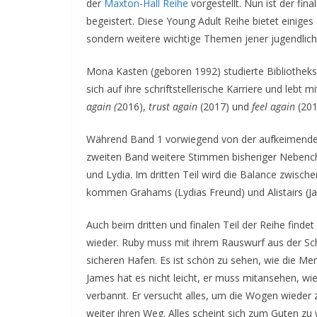
der
Maxton-Hall Reihe
vorgestellt. Nun ist der fin
begeistert. Diese Young Adult Reihe bietet einiges
sondern weitere wichtige Themen jener jugendlich
Mona Kasten (geboren 1992) studierte Bibliothek
sich auf ihre schriftstellerische Karriere und lebt 
again (
2016),
trust again
(2017) und
feel again
(201
Während Band 1 vorwiegend von der aufkeimenden
zweiten Band weitere Stimmen bisheriger Nebench
und Lydia. Im dritten Teil wird die Balance zwisch
kommen Grahams (Lydias Freund) und Alistairs (J
Auch beim dritten und finalen Teil der Reihe finde
wieder. Ruby muss mit ihrem Rauswurf aus der Sc
sicheren Hafen. Es ist schön zu sehen, wie die 
James hat es nicht leicht, er muss mitansehen, w
verbannt. Er versucht alles, um die Wogen wieder 
weiter ihren Weg. Alles scheint sich zum Guten zu