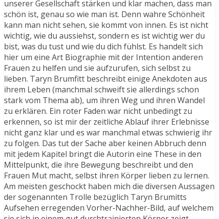
unserer Gesellschaft stärken und klar machen, dass man
schön ist, genau so wie man ist. Denn wahre Schönheit
kann man nicht sehen, sie kommt von innen. Es ist nicht
wichtig, wie du aussiehst, sondern es ist wichtig wer du
bist, was du tust und wie du dich fühlst. Es handelt sich
hier um eine Art Biographie mit der Intention anderen
Frauen zu helfen und sie aufzurufen, sich selbst zu
lieben. Taryn Brumfitt beschreibt einige Anekdoten aus
ihrem Leben (manchmal schweift sie allerdings schon
stark vom Thema ab), um ihren Weg und ihren Wandel
zu erklären. Ein roter Faden war nicht unbedingt zu
erkennen, so ist mir der zeitliche Ablauf ihrer Erlebnisse
nicht ganz klar und es war manchmal etwas schwierig ihr
zu folgen. Das tut der Sache aber keinen Abbruch denn
mit jedem Kapitel bringt die Autorin eine These in den
Mittelpunkt, die ihre Bewegung beschreibt und den
Frauen Mut macht, selbst ihren Körper lieben zu lernen.
Am meisten geschockt haben mich die diversen Aussagen
der sogenannten Trolle bezüglich Taryn Brumitts
Aufsehen erregenden Vorher-Nachher-Bild, auf welchem
sie sich in einem gut durchtrainierten Körper zeigt