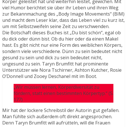
Körper geleistet hat und weiterhin leistet, gewichen. Mit
viel Humor berichtet sie über ihr Leben und ihren Weg
zur Bekannmachung des „Body Image Movements“ (BIM)
und macht dem Leser klar, dass das Leben viel zu kurz ist,
um mit Selbstzweifeln seine Zeit zu verschwenden.
Die Botschaft dieses Buches ist „Du bist schön“, egal ob
du dick oder dünn bist. Ob du hier oder da einen Makel
hast. Es gibt nicht nur eine Form des weiblichen Körpers,
sondern viele verschiedene. Dünn zu sein bedeutet nicht
gesund zu sein und dick zu sein bedeutet nicht,
ungesund zu sein. Taryn Brumfitt hat prominente
Unterstützer wie Nora Tschirner, Ashton Kutcher, Rosie
O’Donnell und Zooey Deschanel mit im Boot.
„Wir müssen lernen, Körperdiversität zu
fördern, statt einen bestimmten Körpertyp.“ (S.
177)
Mir hat der lockere Schreibstil der Autorin gut gefallen.
Man fühlte sich außerdem oft direkt angesprochen.
Denn Taryn Brumfitt will aufrütteln, will die Frauen