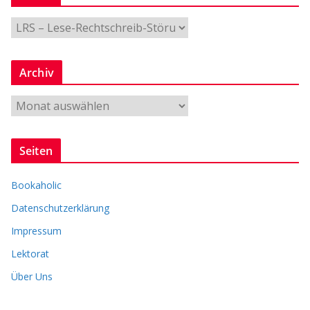
G
e
n
Archiv
r
e
A
r
c
Seiten
h
i
Bookaholic
v
Datenschutzerklärung
Impressum
Lektorat
Über Uns