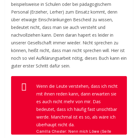
beispielsweise in Schulen oder bei pädagogischem
Personal (Erzieher, Lerher) zum Einsatz kommt, denn
über etwaige Einschränkungen Bescheid zu wissen,
bedeutet nicht, dass man sie auch versteht und
nachvollziehen kann. Denn daran hapert es leider in
unserer Gesellschaft immer wieder. Nicht sprechen zu
können, heißt nicht, dass man nicht sprechen will. Hier ist
noch so viel Aufklärungsarbeit nötig, dieses Buch kann ein
guter erster Schritt dafür sein.
Wenn die Leute verstehen, dass ich nicht
mit ihnen reden kann, dann erwarten sie
es auch nicht mehr von mir. Das
bedeutet, dass ich häufig fast unsichtbar
werde. Manchmal ist es so, als wäre ich
überhaupt nicht da.
Camilla Chester: Nenn mich Löwe (Seite
186+187)