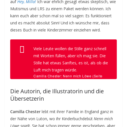
auf
Hey, Milla!
Ich war ehrlich gesagt etwas skeptisch, wie
Mutismus und LRS zu einem Paket werden können. Ich
kann euch aber schon mal so viel sagen: Es funktioniert
und es macht absolut Sinn! Und ich wünsche mir, dass
dieses Buch in viele Kinderzimmer einziehen wird.
Viele Leute wollen die Stille ganz schnell
mit Worten füllen, aber ich mag sie. Die
Stille hat etwas Sanftes, es ist, als ob die
Luft mich tragen würde.
Camilla Chester: Nenn mich Löwe (Seite
105)
Die Autorin, die Illustratorin und die
Übersetzerin
Camilla Chester
lebt mit ihrer Familie in England ganz in
der Nähe von Luton, wo ihr Kinderbuchdebüt
Nenn mich
Löwe
spielt. Sie hat schon immer gerne geschrieben, aber