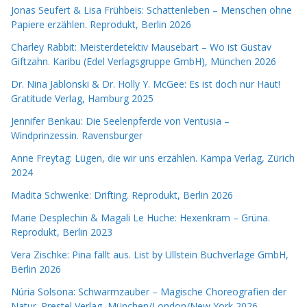
Jonas Seufert & Lisa Frühbeis: Schattenleben – Menschen ohne
Papiere erzählen. Reprodukt, Berlin 2026
Charley Rabbit: Meisterdetektiv Mausebart – Wo ist Gustav
Giftzahn. Karibu (Edel Verlagsgruppe GmbH), München 2026
Dr. Nina Jablonski & Dr. Holly Y. McGee: Es ist doch nur Haut!
Gratitude Verlag, Hamburg 2025
Jennifer Benkau: Die Seelenpferde von Ventusia –
Windprinzessin. Ravensburger
Anne Freytag: Lügen, die wir uns erzählen. Kampa Verlag, Zürich
2024
Madita Schwenke: Drifting. Reprodukt, Berlin 2026
Marie Desplechin & Magali Le Huche: Hexenkram – Grüna.
Reprodukt, Berlin 2023
Vera Zischke: Pina fällt aus. List by Ullstein Buchverlage GmbH,
Berlin 2026
Núria Solsona: Schwarmzauber – Magische Choreografien der
Natur. Prestel Verlag, München/London/New York 2026