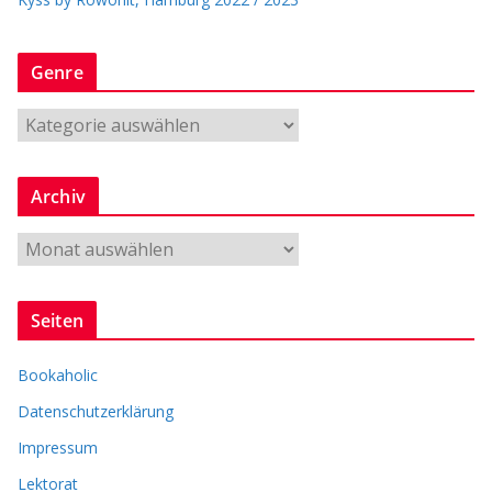
Genre
G
e
n
Archiv
r
e
A
r
c
Seiten
h
i
Bookaholic
v
Datenschutzerklärung
Impressum
Lektorat