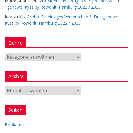
Maike Kubitza
zu
Kira Mohn: Ein einziges Versprechen & Du
irgendwo. Kyss by Rowohlt, Hamburg 2022 / 2023
Kira
zu
Kira Mohn: Ein einziges Versprechen & Du irgendwo.
Kyss by Rowohlt, Hamburg 2022 / 2023
Genre
G
e
n
Archiv
r
e
A
r
c
Seiten
h
i
Bookaholic
v