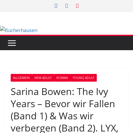
Zum
Inhalt
springen
ALLGEMEIN
NEW ADULT
ROMAN
YOUNG ADULT
Sarina Bowen: The Ivy
Years – Bevor wir Fallen
(Band 1) & Was wir
verbergen (Band 2). LYX,