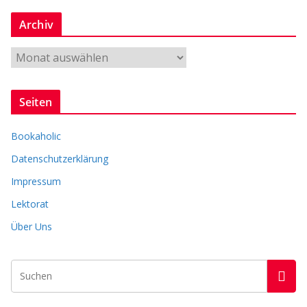
n
Archiv
r
e
A
r
c
Seiten
h
i
Bookaholic
v
Datenschutzerklärung
Impressum
Lektorat
Über Uns