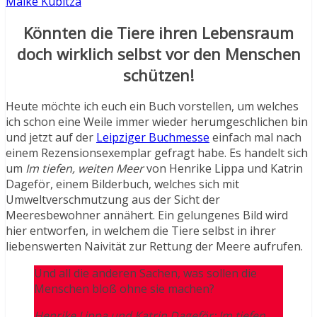
Maike Kubitza
Könnten die Tiere ihren Lebensraum
doch wirklich selbst vor den Menschen
schützen!
Heute möchte ich euch ein Buch vorstellen, um welches
ich schon eine Weile immer wieder herumgeschlichen bin
und jetzt auf der
Leipziger Buchmesse
einfach mal nach
einem Rezensionsexemplar gefragt habe. Es handelt sich
um
Im tiefen, weiten Meer
von Henrike Lippa und Katrin
Dageför, einem Bilderbuch, welches sich mit
Umweltverschmutzung aus der Sicht der
Meeresbewohner annähert. Ein gelungenes Bild wird
hier entworfen, in welchem die Tiere selbst in ihrer
liebenswerten Naivität zur Rettung der Meere aufrufen.
Und all die anderen Sachen, was sollen die
Menschen bloß ohne sie machen?
Henrike Lippa und Katrin Dageför:
Im tiefen,