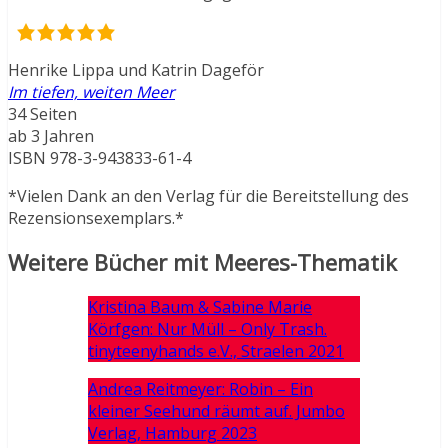
Henrike Lippa und Katrin Dageför
Im tiefen, weiten Meer
34 Seiten
ab 3 Jahren
ISBN 978-3-943833-61-4
*Vielen Dank an den Verlag für die Bereitstellung des
Rezensionsexemplars.*
Weitere Bücher mit Meeres-Thematik
Kristina Baum & Sabine Marie
Körfgen: Nur Müll – Only Trash.
tinyteenyhands e.V., Straelen 2021
Andrea Reitmeyer: Robin – Ein
kleiner Seehund räumt auf. Jumbo
Verlag, Hamburg 2023