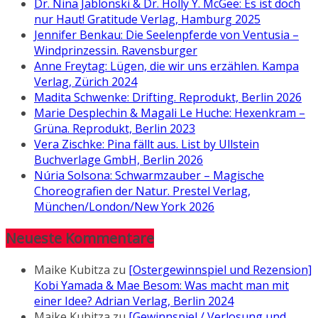
Dr. Nina Jablonski & Dr. Holly Y. McGee: Es ist doch
nur Haut! Gratitude Verlag, Hamburg 2025
Jennifer Benkau: Die Seelenpferde von Ventusia –
Windprinzessin. Ravensburger
Anne Freytag: Lügen, die wir uns erzählen. Kampa
Verlag, Zürich 2024
Madita Schwenke: Drifting. Reprodukt, Berlin 2026
Marie Desplechin & Magali Le Huche: Hexenkram –
Grüna. Reprodukt, Berlin 2023
Vera Zischke: Pina fällt aus. List by Ullstein
Buchverlage GmbH, Berlin 2026
Núria Solsona: Schwarmzauber – Magische
Choreografien der Natur. Prestel Verlag,
München/London/New York 2026
Neueste Kommentare
Maike Kubitza
zu
[Ostergewinnspiel und Rezension]
Kobi Yamada & Mae Besom: Was macht man mit
einer Idee? Adrian Verlag, Berlin 2024
Maike Kubitza
zu
[Gewinnspiel / Verlosung und