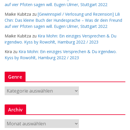
auf vier Pfoten sagen will. Eugen Ulmer, Stuttgart 2022
Maike Kubitza
zu
[Gewinnspiel / Verlosung und Rezension] Lili
Chin: Das kleine Buch der Hundesprache – Was dir dein Freund
auf vier Pfoten sagen will. Eugen Ulmer, Stuttgart 2022
Maike Kubitza
zu
Kira Mohn: Ein einziges Versprechen & Du
irgendwo. Kyss by Rowohlt, Hamburg 2022 / 2023
Kira
zu
Kira Mohn: Ein einziges Versprechen & Du irgendwo.
Kyss by Rowohlt, Hamburg 2022 / 2023
Genre
G
e
n
Archiv
r
e
A
r