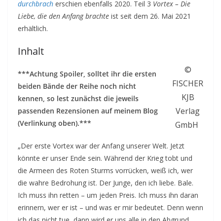
durchbrach
erschien ebenfalls 2020. Teil 3
Vortex – Die
Liebe, die den Anfang brachte
ist seit dem 26. Mai 2021
erhältlich.
Inhalt
©
***Achtung Spoiler, solltet ihr die ersten
FISCHER
beiden Bände der Reihe noch nicht
KJB
kennen, so lest zunächst die jeweils
Verlag
passenden Rezensionen auf meinem Blog
(Verlinkung oben).***
GmbH
„Der erste Vortex war der Anfang unserer Welt. Jetzt
könnte er unser Ende sein. Während der Krieg tobt und
die Armeen des Roten Sturms vorrücken, weiß ich, wer
die wahre Bedrohung ist. Der Junge, den ich liebe. Bale.
Ich muss ihn retten – um jeden Preis. Ich muss ihn daran
erinnern, wer er ist – und was er mir bedeutet. Denn wenn
ich das nicht tue, dann wird er uns alle in den Abgrund