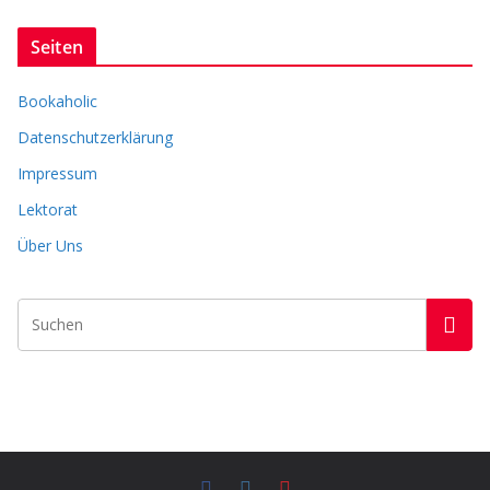
c
Seiten
h
i
Bookaholic
v
Datenschutzerklärung
Impressum
Lektorat
Über Uns