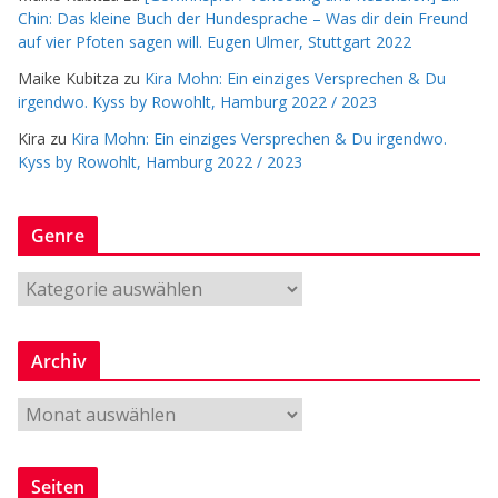
Chin: Das kleine Buch der Hundesprache – Was dir dein Freund
auf vier Pfoten sagen will. Eugen Ulmer, Stuttgart 2022
Maike Kubitza
zu
Kira Mohn: Ein einziges Versprechen & Du
irgendwo. Kyss by Rowohlt, Hamburg 2022 / 2023
Kira
zu
Kira Mohn: Ein einziges Versprechen & Du irgendwo.
Kyss by Rowohlt, Hamburg 2022 / 2023
Genre
G
e
n
Archiv
r
e
A
r
c
Seiten
h