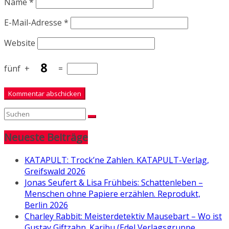
Name
*
E-Mail-Adresse
*
Website
fünf
+
=
Neueste Beiträge
KATAPULT: Trock’ne Zahlen. KATAPULT-Verlag,
Greifswald 2026
Jonas Seufert & Lisa Frühbeis: Schattenleben –
Menschen ohne Papiere erzählen. Reprodukt,
Berlin 2026
Charley Rabbit: Meisterdetektiv Mausebart – Wo ist
Gustav Giftzahn. Karibu (Edel Verlagsgruppe