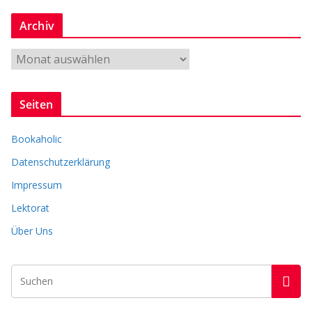
n
Archiv
r
e
A
r
c
Seiten
h
i
Bookaholic
v
Datenschutzerklärung
Impressum
Lektorat
Über Uns