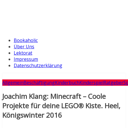
Bookaholic
Über Uns
Lektorat
Impressum
Datenschutzerklärung
Allgemein
Beschäftigung
Kinderbuch
Kinderspiel
Ratgeber
Sp
Joachim Klang: Minecraft – Coole
Projekte für deine LEGO® Kiste. Heel,
Königswinter 2016