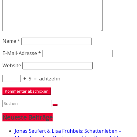
Name
*
E-Mail-Adresse
*
Website
+
9
=
achtzehn
Neueste Beiträge
Jonas Seufert & Lisa Frühbeis: Schattenleben –