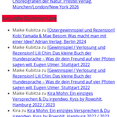
Choreografien der Natur. Prestel Verlag,
München/London/New York 2026
Neueste Kommentare
Maike Kubitza
zu
[Ostergewinnspiel und Rezension]
Kobi Yamada & Mae Besom: Was macht man mit
einer Idee? Adrian Verlag, Berlin 2024
Maike Kubitza
zu
[Gewinnspiel / Verlosung und
Rezension] Lili Chin: Das kleine Buch der
Hundesprache – Was dir dein Freund auf vier Pfoten
sagen will. Eugen Ulmer, Stuttgart 2022
Maike Kubitza
zu
[Gewinnspiel / Verlosung und
Rezension] Lili Chin: Das kleine Buch der
Hundesprache – Was dir dein Freund auf vier Pfoten
sagen will. Eugen Ulmer, Stuttgart 2022
Maike Kubitza
zu
Kira Mohn: Ein einziges
Versprechen & Du irgendwo. Kyss by Rowohlt,
Hamburg 2022 / 2023
Kira
zu
Kira Mohn: Ein einziges Versprechen & Du
irgendwo. Kyss by Rowohlt, Hamburg 2022 / 2023