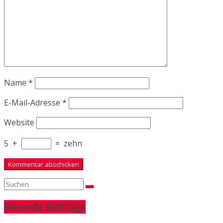
Name
*
E-Mail-Adresse
*
Website
5
+
=
zehn
Neueste Beiträge