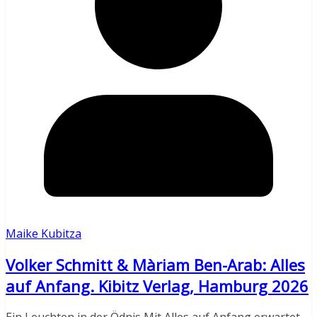
Maike Kubitza
Volker Schmitt & Màriam Ben-Arab: Alles
auf Anfang. Kibitz Verlag, Hamburg 2026