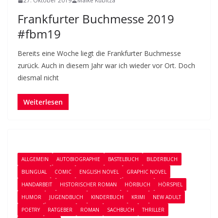
27. Oktober 2019
Maike Kubitza
Frankfurter Buchmesse 2019
#fbm19
Bereits eine Woche liegt die Frankfurter Buchmesse
zurück. Auch in diesem Jahr war ich wieder vor Ort. Doch
diesmal nicht
Weiterlesen
ALLGEMEIN
AUTOBIOGRAPHIE
BASTELBUCH
BILDERBUCH
BILINGUAL
COMIC
ENGLISH NOVEL
GRAPHIC NOVEL
HANDARBEIT
HISTORISCHER ROMAN
HÖRBUCH
HÖRSPIEL
HUMOR
JUGENDBUCH
KINDERBUCH
KRIMI
NEW ADULT
POETRY
RATGEBER
ROMAN
SACHBUCH
THRILLER