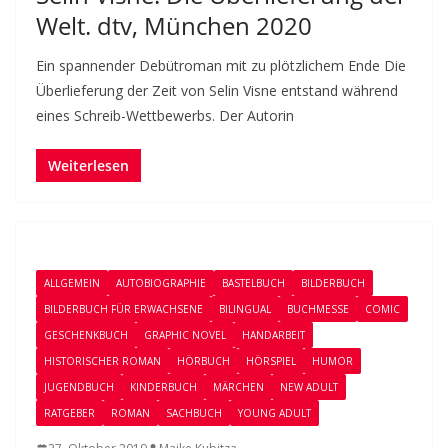
Welt. dtv, München 2020
Ein spannender Debütroman mit zu plötzlichem Ende Die
Überlieferung der Zeit von Selin Visne entstand während
eines Schreib-Wettbewerbs. Der Autorin
Weiterlesen
ALLGEMEIN
AUTOBIOGRAPHIE
BASTELBUCH
BILDERBUCH
BILDERBUCH FÜR ERWACHSENE
BILINGUAL
BUCHMESSE
COMIC
GESCHENKBUCH
GRAPHIC NOVEL
HANDARBEIT
HISTORISCHER ROMAN
HÖRBUCH
HÖRSPIEL
HUMOR
JUGENDBUCH
KINDERBUCH
MÄRCHEN
NEW ADULT
RATGEBER
ROMAN
SACHBUCH
YOUNG ADULT