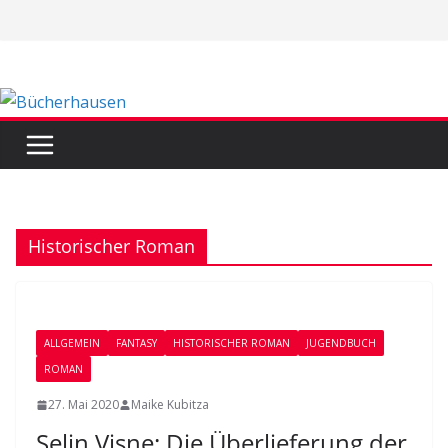
Zum
Inhalt
springen
Historischer Roman
ALLGEMEIN
FANTASY
HISTORISCHER ROMAN
JUGENDBUCH
ROMAN
27. Mai 2020
Maike Kubitza
Selin Visne: Die Überlieferung der