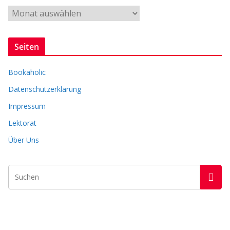
e
A
r
c
Seiten
h
i
Bookaholic
v
Datenschutzerklärung
Impressum
Lektorat
Über Uns