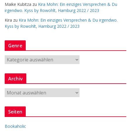
Maike Kubitza
zu
Kira Mohn: Ein einziges Versprechen & Du
irgendwo. Kyss by Rowohlt, Hamburg 2022 / 2023
Kira
zu
Kira Mohn: Ein einziges Versprechen & Du irgendwo.
Kyss by Rowohlt, Hamburg 2022 / 2023
Genre
G
e
n
Archiv
r
e
A
r
c
Seiten
h
i
Bookaholic
v