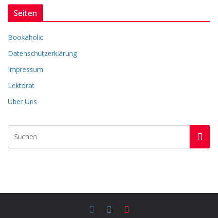
c
Seiten
h
i
Bookaholic
v
Datenschutzerklärung
Impressum
Lektorat
Über Uns