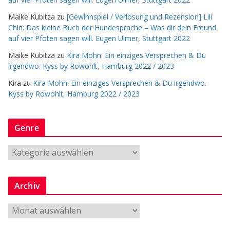
Maike Kubitza
zu
[Gewinnspiel / Verlosung und Rezension] Lili
Chin: Das kleine Buch der Hundesprache – Was dir dein Freund
auf vier Pfoten sagen will. Eugen Ulmer, Stuttgart 2022
Maike Kubitza
zu
Kira Mohn: Ein einziges Versprechen & Du
irgendwo. Kyss by Rowohlt, Hamburg 2022 / 2023
Kira
zu
Kira Mohn: Ein einziges Versprechen & Du irgendwo.
Kyss by Rowohlt, Hamburg 2022 / 2023
Genre
G
e
n
Archiv
r
e
A
r