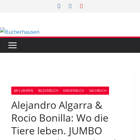
Zum
Inhalt
springen
AB 5 JAHREN
BILDERBUCH
KINDERBUCH
SACHBUCH
Alejandro Algarra &
Rocio Bonilla: Wo die
Tiere leben. JUMBO