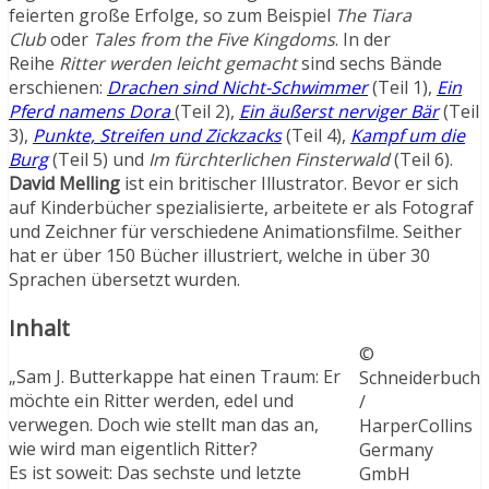
feierten große Erfolge, so zum Beispiel
The Tiara
Club
oder
Tales from the Five Kingdoms
. In der
Reihe
Ritter werden leicht gemacht
sind sechs Bände
erschienen:
Drachen sind Nicht-Schwimmer
(Teil 1),
Ein
Pferd namens Dora
(Teil 2),
Ein äußerst nerviger Bär
(Teil
3),
Punkte, Streifen und Zickzacks
(Teil 4),
Kampf um die
Burg
(Teil 5) und
Im fürchterlichen Finsterwald
(Teil 6).
David Melling
ist ein britischer Illustrator. Bevor er sich
auf Kinderbücher spezialisierte, arbeitete er als Fotograf
und Zeichner für verschiedene Animationsfilme. Seither
hat er über 150 Bücher illustriert, welche in über 30
Sprachen übersetzt wurden.
Inhalt
©
„Sam J. Butterkappe hat einen Traum: Er
Schneiderbuch
möchte ein Ritter werden, edel und
/
verwegen. Doch wie stellt man das an,
HarperCollins
wie wird man eigentlich Ritter?
Germany
Es ist soweit: Das sechste und letzte
GmbH