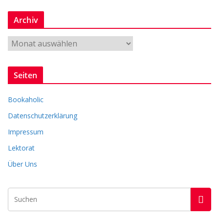
n
Archiv
r
e
A
r
c
Seiten
h
i
Bookaholic
v
Datenschutzerklärung
Impressum
Lektorat
Über Uns