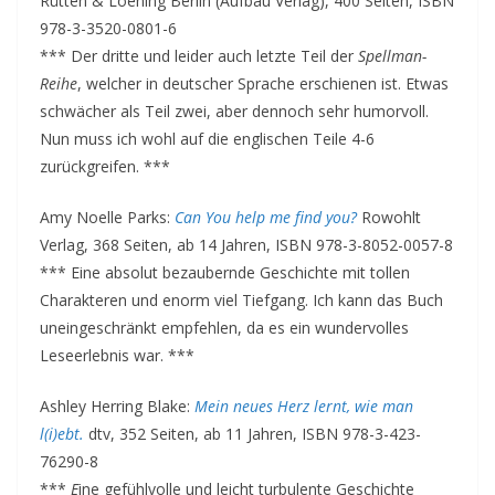
Rütten & Loening Berlin (Aufbau Verlag), 400 Seiten, ISBN
978-3-3520-0801-6
*** Der dritte und leider auch letzte Teil der
Spellman-
Reihe
, welcher in deutscher Sprache erschienen ist. Etwas
schwächer als Teil zwei, aber dennoch sehr humorvoll.
Nun muss ich wohl auf die englischen Teile 4-6
zurückgreifen. ***
Amy Noelle Parks:
Can You help me find you?
Rowohlt
Verlag, 368 Seiten, ab 14 Jahren, ISBN 978-3-8052-0057-8
*** Eine absolut bezaubernde Geschichte mit tollen
Charakteren und enorm viel Tiefgang. Ich kann das Buch
uneingeschränkt empfehlen, da es ein wundervolles
Leseerlebnis war. ***
Ashley Herring Blake:
Mein neues Herz lernt, wie man
l(i)ebt.
dtv, 352 Seiten, ab 11 Jahren, ISBN 978-3-423-
76290-8
***
E
ine gefühlvolle und leicht turbulente Geschichte