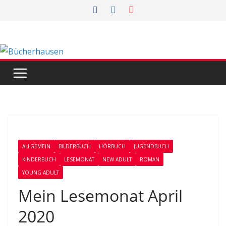
Zum
Inhalt
springen
ALLGEMEIN
BILDERBUCH
HÖRBUCH
JUGENDBUCH
KINDERBUCH
LESEMONAT
NEW ADULT
ROMAN
YOUNG ADULT
Mein Lesemonat April
2020